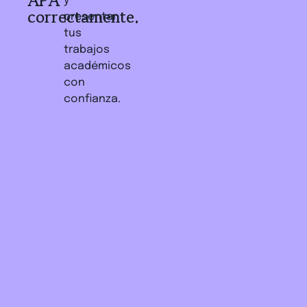
APA
y
correctamente.
presentar
tus
trabajos
académicos
con
confianza.