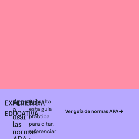
Aprende
Consulta
EXPERIENCIA
a
esta guía
Ver guía de normas APA
EDUCATIVA
usar
práctica
las
para citar,
normas
referenciar