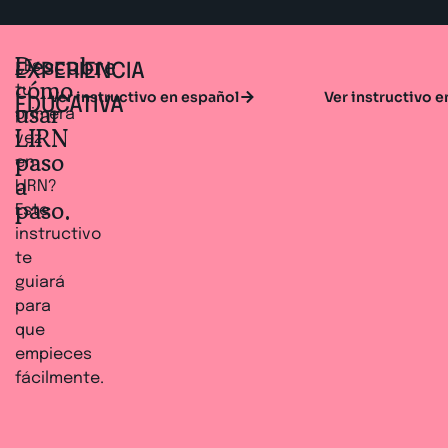
Descubre
¿Es
EXPERIENCIA
cómo
tu
Ver instructivo en español
Ver instructivo e
EDUCATIVA
usar
primera
LIRN
vez
paso
en
a
LIRN?
paso.
Este
instructivo
te
guiará
para
que
empieces
fácilmente.