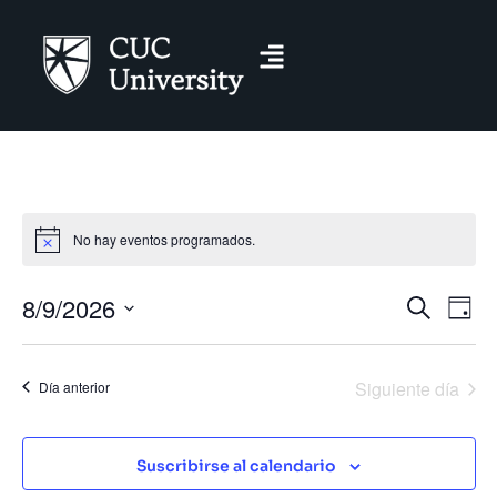
No hay eventos programados.
Aviso
Nave
Na
8/9/2026
Buscar
Día
Seleccionar
d
de
vi
búsq
Siguiente día
Día anterior
fecha.
d
y
Ev
Suscribirse al calendario
vista