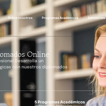
Sobre nosotros
Programas Académicos
Admisiones
lomados Online
sional Desarrolla un
gicas con nuestros diplomados
5 Programas Académicos
Pregrados y Maestrías