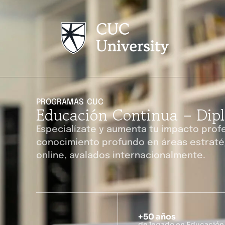
PROGRAMAS CUC
Educación Continua – Dip
Especialízate y aumenta tu impacto profe
conocimiento profundo en áreas estraté
online, avalados internacionalmente.
+50 años
de legado en Educación