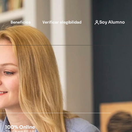
Soy Alumno
Beneficios
Verificar elegibilidad
100% Online
Título en EE.UU.