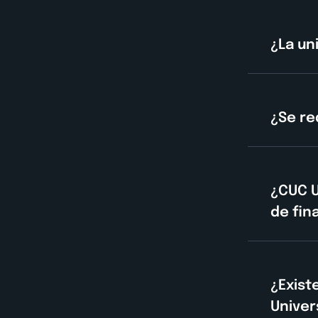
¿La un
¿Se re
¿CUC U
de fin
¿Exist
Univer