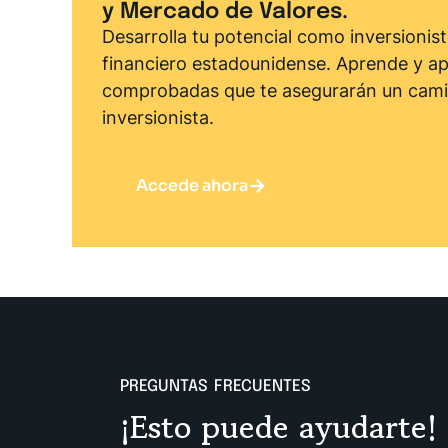
y Mercado de Valores.
Desarrolla tu potencial como inversionis
financiero estadounidense. Aprende y apl
comprobadas que te asegurarán un cami
inversionista.
Accede ahora
PREGUNTAS FRECUENTES
¡Esto puede ayudarte!