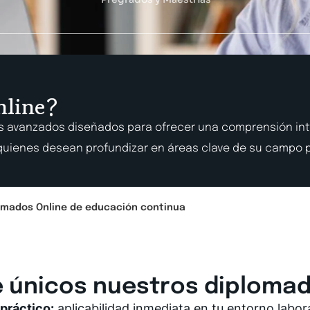
nline?
s avanzados diseñados para ofrecer una comprensión int
quienes desean profundizar en áreas clave de su campo p
omados Online de educación continua
 únicos nuestros diplomad
práctico:
aplicabilidad inmediata en tu entorno labora