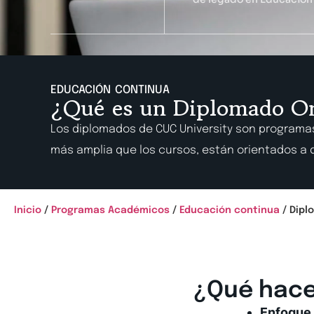
EDUCACIÓN CONTINUA
¿Qué es un Diplomado O
Los diplomados de CUC University son programa
más amplia que los cursos, están orientados a 
Inicio
/
Programas Académicos
/
Educación continua
/ Dipl
¿Qué hace
Enfoque 