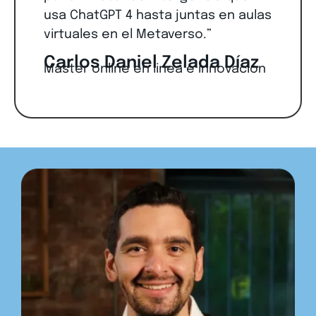
usa ChatGPT 4 hasta juntas en aulas
virtuales en el Metaverso.”
Carlos Daniel Zelada Díaz
Master online en linea e innovación