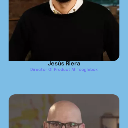
Jesús Riera
Director Of Product At Tooglebox