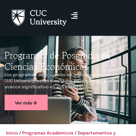
Programas de Posgrado en
Ciencias Económicas
Los programas de posgrado en ciencias económicas de
CUC University están diseñados para quienes buscan un
avance significativo en sus carreras.
Ver más
Inicio
/
Programas Académicos
/
Departamentos y