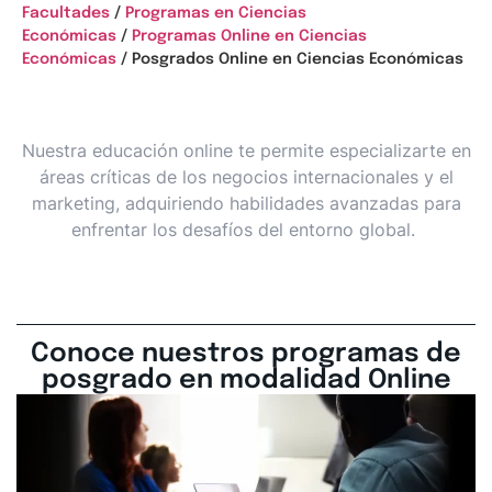
Facultades
/
Programas en Ciencias
Económicas
/
Programas Online en Ciencias
Económicas
/ Posgrados Online en Ciencias Económicas
Nuestra educación online te permite especializarte en
áreas críticas de los negocios internacionales y el
marketing, adquiriendo habilidades avanzadas para
enfrentar los desafíos del entorno global.
Conoce nuestros programas de
posgrado en modalidad Online